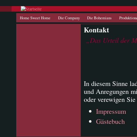
Direkt zum Inhalt
Hauptmenü
Home Sweet Home
Die Company
Die Bohemians
Produktion
Kontakt
„Das Urteil der M
In diesem Sinne lad
und Anregungen mit
oder verewigen Sie
Impressum
Gästebuch