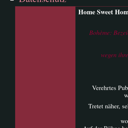
Home Sweet Ho
Bohème: Bezeic
wegen ihre
Verehrtes Pub
w
Tretet näher, s
wo